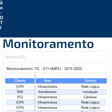
ã
o
-
D
T
I
Monitoramento
2019 a 2020